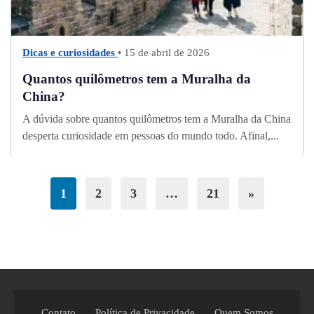
Dicas e curiosidades
• 15 de abril de 2026
Quantos quilômetros tem a Muralha da
China?
A dúvida sobre quantos quilômetros tem a Muralha da China
desperta curiosidade em pessoas do mundo todo. Afinal,...
1
2
3
…
21
»
Contato
Política de Privacidade
Quem Somos