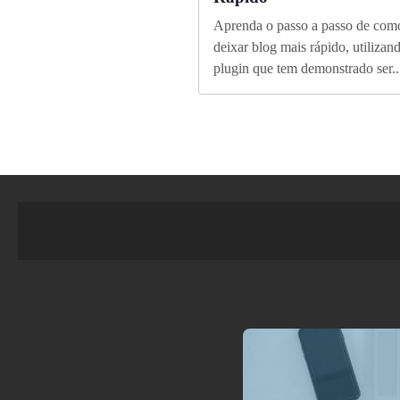
Aprenda o passo a passo de com
deixar blog mais rápido, utiliza
plugin que tem demonstrado ser..