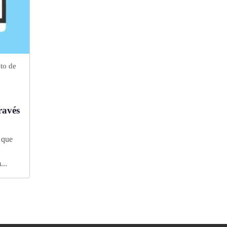
sto de
ravés
 que
...