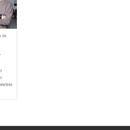
o de
o
o
o
aneiras