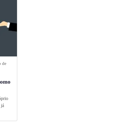
o de
 como
óprio
 já