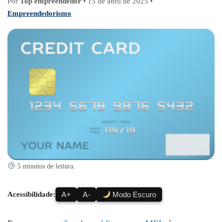
Por
Top empreendedor
•
15 de abril de 2025
•
Empreendedorismo
5 minutos de leitura.
Acessibilidade:
A+
A-
Modo Escuro