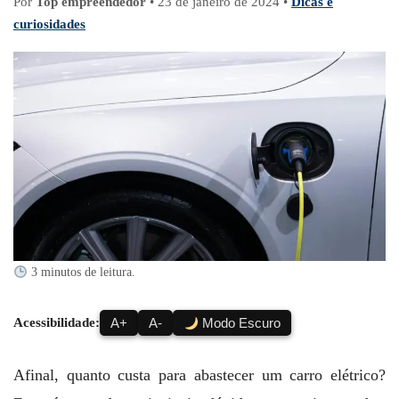
Por
Top empreendedor
•
23 de janeiro de 2024
•
Dicas e
curiosidades
3 minutos de leitura.
Acessibilidade:
A+
A-
Modo Escuro
Afinal, quanto custa para abastecer um carro elétrico?