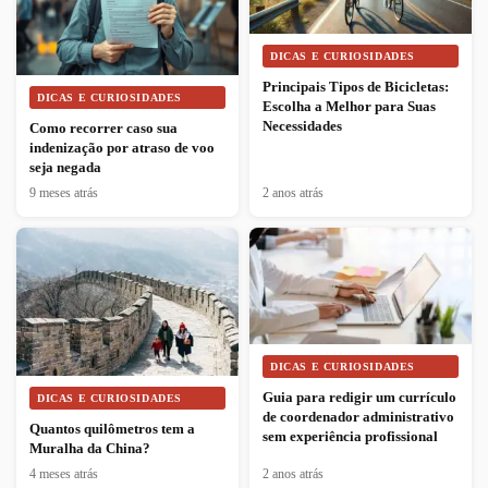
DICAS E CURIOSIDADES
Principais Tipos de Bicicletas:
DICAS E CURIOSIDADES
Escolha a Melhor para Suas
Necessidades
Como recorrer caso sua
indenização por atraso de voo
seja negada
9 meses atrás
2 anos atrás
DICAS E CURIOSIDADES
Guia para redigir um currículo
DICAS E CURIOSIDADES
de coordenador administrativo
Quantos quilômetros tem a
sem experiência profissional
Muralha da China?
4 meses atrás
2 anos atrás