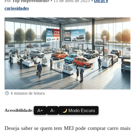
Por
Top empreendedor
•
15 de abril de 2025
•
Dicas e
curiosidades
4 minutos de leitura.
Acessibilidade:
A+
A-
Modo Escuro
Deseja saber se quem tem MEI pode comprar carro mais