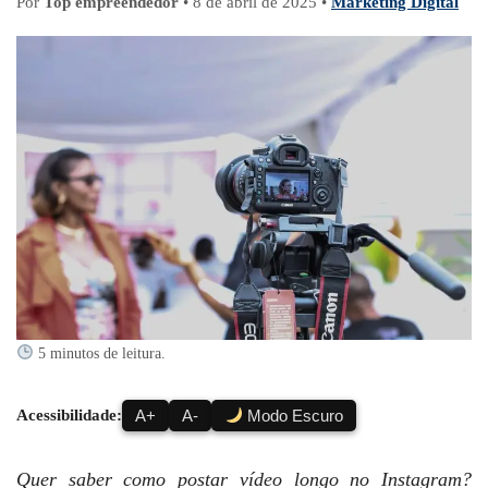
Por
Top empreendedor
•
8 de abril de 2025
•
Marketing Digital
5 minutos de leitura.
Acessibilidade:
A+
A-
Modo Escuro
Quer saber como postar vídeo longo no Instagram?